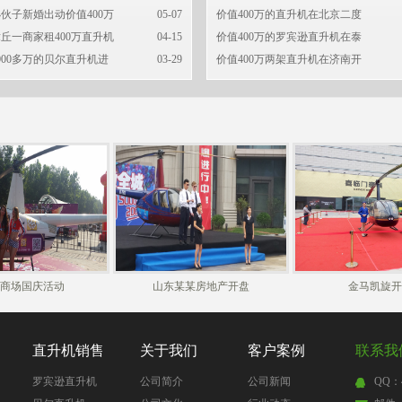
伙子新婚出动价值400万
05-07
价值400万的直升机在北京二度
丘一商家租400万直升机
04-15
价值400万的罗宾逊直升机在泰
000多万的贝尔直升机进
03-29
价值400万两架直升机在济南开
商场国庆活动
山东某某房地产开盘
金马凯旋开
直升机销售
关于我们
客户案例
联系我
罗宾逊直升机
公司简介
公司新闻
QQ：4