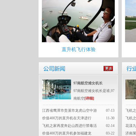
直升机飞行体验
97南航空难女机长
97南航空难女机长是谁,97
南航空
[详细]
江西省鹰潭市贵溪市龙虎山空中游
07-13
飞机
价值400万的直升机在天津进行
11-30
飞机
飞机之家再度奔赴山西进行禁毒活
02-14
花漾九
价值400万的直升机参加福建龙
03-22
济南莱