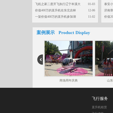
飞机之家二度开飞执行辽宁本溪大
01-03
泰安小
价值400万的直升机在东北吉林
12-06
济南章
一架价值400万的直升机参加湖
11-02
价值2
案例展示 Product Display
商场周年庆典
山东
飞行服务
直升机租赁