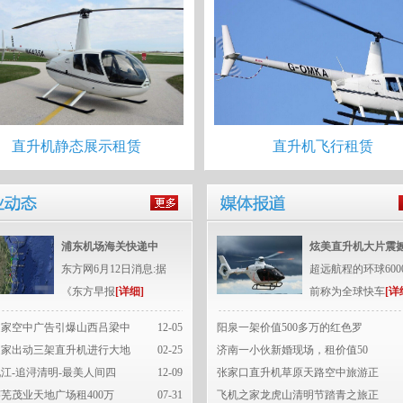
直升机静态展示租赁
直升机飞行租赁
浦东机场海关快递中
炫美直升机大片震
东方网6月12日消息:据
超远航程的环球600
《东方早报
[详细]
前称为全球快车
[详
之家空中广告引爆山西吕梁中
12-05
阳泉一架价值500多万的红色罗
之家出动三架直升机进行大地
02-25
济南一小伙新婚现场，租价值50
江-追浔清明-最美人间四
12-09
张家口直升机草原天路空中旅游正
芜茂业天地广场租400万
07-31
飞机之家龙虎山清明节踏青之旅正