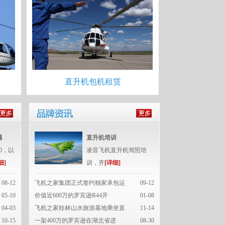
直升机包机租赁
撼
直升机培训
0，以
凌音飞机直升机驾照培
细]
训，齐
[详细]
08-12
飞机之家集团正式签约独家承包运
09-12
05-10
价值近600万的罗宾逊R44开
01-08
04-03
飞机之家桂林山水旅游基地乘坐直
11-14
10-15
一架400万的罗宾逊在湖北省进
08-30