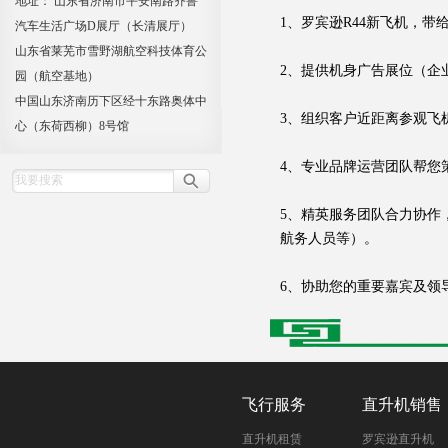
地址： 山东省济南市平安南路齐鲁
1、罗宾逊R44新飞机，带
汽车生活广场D展厅（长清展厅）
山东省莱芜市雪野湖航空科技体育公
2、提供机身广告展位（企
园（航空基地）
中国山东济南历下区经十东路奥体中
3、组织客户近距离参观飞
心（东荷西柳）8号馆
4、专业品牌运营团队帮您
5、精英服务团队合力协作
航务人员等）。
6、协助您的重要嘉宾及领
飞行服务
直升机销售
直升机租赁
罗宾逊直升机